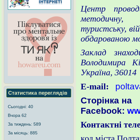
Центр прово
методичну, 
туристську, ві
обдарованою м
Заклад знахо
Володимира Кі
Україна, 36014
polta
E-mail:
Статистика переглядів
Сторінка на
Сьогодні:
40
Facebook:
ww
Вчора
62
Контактні тел
За тиждень:
589
За місяць:
885
код міста Полта