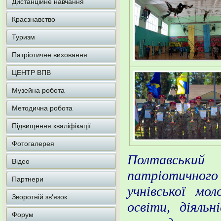
Дистанційне навчання
Краєзнавство
Туризм
Патріотичне виховання
ЦЕНТР ВПВ
Музейна робота
Методична робота
Підвищення кваліфікації
Фотогалерея
Полтавськи
Відео
патріотичного
Партнери
учнівської мо
Зворотній зв'язок
освіти, діяль
Форум