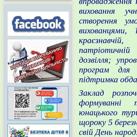
впровадження н
виховання уч
створення ум
вихованцями, 
краєзнавчій,
патріотичній
дозвілля; упр
програм для 
підтримка обда
Заклад розпо
формуванні 
юнацького тур
щороку 5 берез
свій День наро