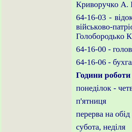
Криворучко А. 
64-16-03 - від
військово-пат
Голобородько К
64-16-00 - голо
64-16-06 - бухга
Години роботи
понеділок - че
п'ятниця 9
перерва на об
субота, неді