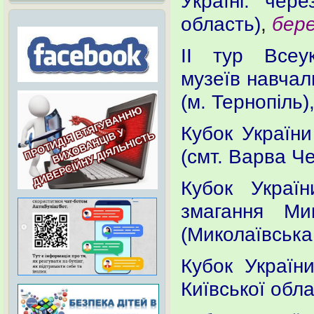
Україні: чер
область)
,
бер
ІІ тур Всеук
музеїв навчал
(м. Тернопіль)
Кубок України
(смт. Варва Че
Кубок Україн
змагання Мик
(Миколаївська
Кубок Україн
Київської обла