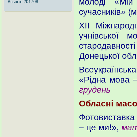
молоді «Мій
Всього:
201708
сучасників» (м
ХІІ Міжнарод
учнівської м
стародавност
Донецької обл
Всеукраїнсь
«Рідна мова 
грудень
Обласні масо
Фотовиставка 
– це ми!»,
мат