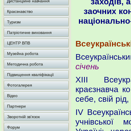
заходів, 
Дистанційне навчання
заочних кон
Краєзнавство
національно-
Туризм
Патріотичне виховання
Всеукраїнськ
ЦЕНТР ВПВ
Музейна робота
Всеукраїнськи
Методична робота
січень
Підвищення кваліфікації
ХІІІ Всеукр
Фотогалерея
краєзнавча ко
Відео
себе, свій рід,
Партнери
ІV Всеукраїнс
Зворотній зв'язок
учнівської 
Форум