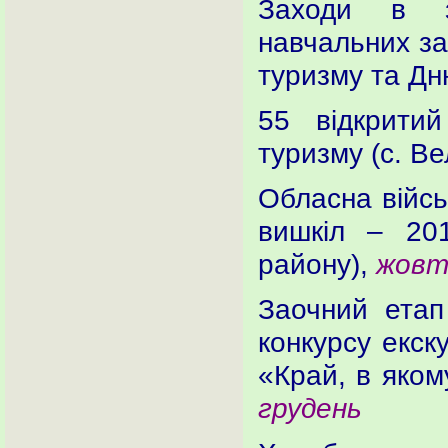
Заходи в за
навчальних за
туризму та Дн
55 відкритий
туризму (с. В
Обласна війсь
вишкіл – 201
району),
жовт
Заочний етап 
конкурсу екск
«Край, в яком
грудень