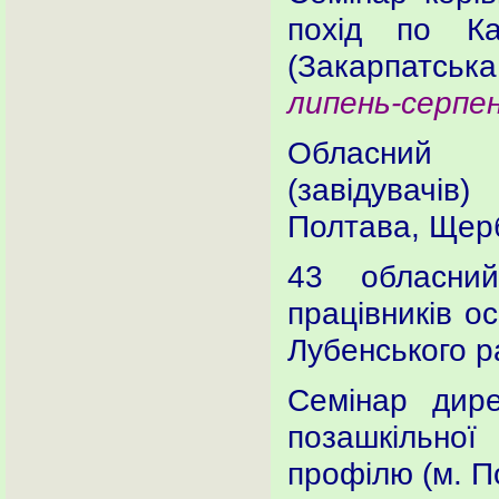
похід по Кар
(Закарпатсь
липень-серпе
Обласний с
(завідувачів
Полтава, Щер
43 обласний
працівників ос
Лубенського р
Семінар дире
позашкільно
профілю (м. П