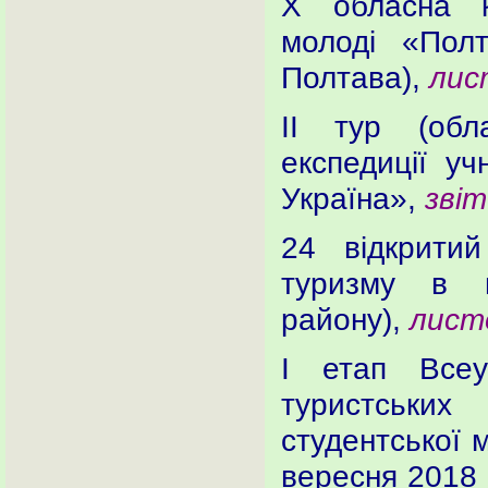
Х обласна к
молоді «Пол
Полтава),
лис
ІІ тур (обла
експедиції уч
Україна»,
зві
24 відкритий
туризму в п
району),
лист
І етап Всеу
туристськи
студентської м
вересня 2018 р