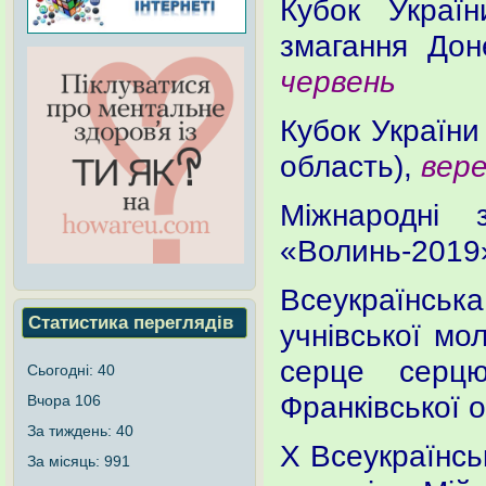
Кубок Україн
змагання Доне
червень
Кубок України
область),
вер
Міжнародні 
«Волинь-2019»
Всеукраїнська
Статистика переглядів
учнівської мо
серце серцю
Сьогодні:
40
Франківської о
Вчора
106
За тиждень:
40
Х Всеукраїнсь
За місяць:
991