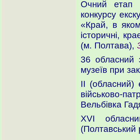
Очний етап І
конкурсу екск
«Край, в яком
історичні, кра
(м. Полтава),
36 обласний з
музеїв при за
ІІ (обласний)
військово-пат
Вельбівка Гад
ХVІ обласни
(Полтавський 