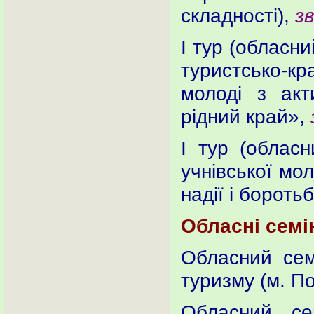
складності),
з
І тур (обласн
туристсько-
молоді з ак
рідний край»,
І тур (обласн
учнівської мо
надії і бороть
Обласні семі
Обласний сем
туризму (м. П
Обласний сем