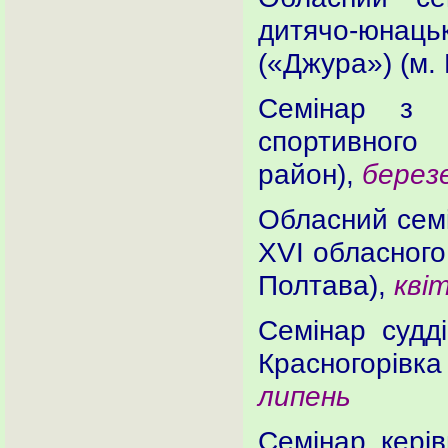
дитячо-юнацьк
(«Джура») (м.
Семінар з п
спортивного
район),
берез
Обласний семі
ХVІ обласного
Полтава),
кві
Семінар судді
Красногорів
липень
Семінар керів