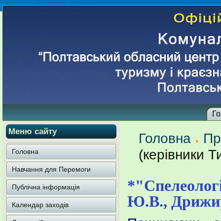
Го
Меню сайту
Головна
Пр
(керівники 
Головна
Навчання для Перемоги
*"Спелеолог
Публічна інформація
Ю.В., Дрижи
Календар заходів