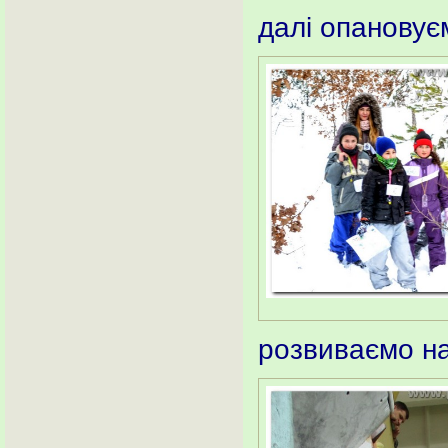
далі опановує
розвиваємо на