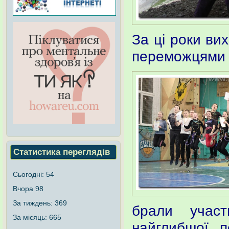
За ці роки ви
переможцями 
Статистика переглядів
Сьогодні:
54
Вчора
98
За тиждень:
369
брали участ
За місяць:
665
найглибшої 