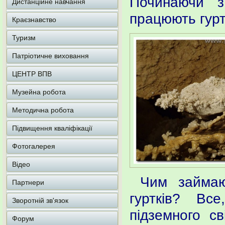
Починаючи з
Дистанційне навчання
працюють гурт
Краєзнавство
Туризм
Патріотичне виховання
ЦЕНТР ВПВ
Музейна робота
Методична робота
Підвищення кваліфікації
Фотогалерея
Відео
Чим займаю
Партнери
гуртків? Вс
Зворотній зв'язок
підземного с
Форум