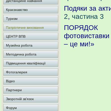
Дистанційне навчання
Подяки за акт
Краєзнавство
2
,
частина 3
Туризм
ПОРЯДОК п
Патріотичне виховання
фотовиставки 
ЦЕНТР ВПВ
– це ми!»
Музейна робота
Методична робота
Підвищення кваліфікації
Фотогалерея
Відео
Партнери
Зворотній зв'язок
Форум