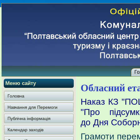
Го
Меню сайту
Обласний ет
Головна
Наказ КЗ "П
Навчання для Перемоги
"Про підсум
Публічна інформація
до Дня Соборн
Календар заходів
Грамоти перем