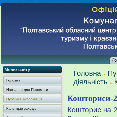
Го
Меню сайту
Головна
Пу
діяльність
Головна
Навчання для Перемоги
Кошториси-2
Публічна інформація
Кошторис на 2
Календар заходів