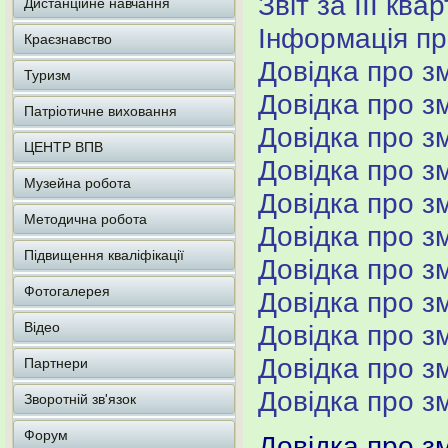
Звіт за ІІІ ква
Дистанційне навчання
Інформація про
Краєзнавство
Довідка про з
Туризм
Довідка про з
Патріотичне виховання
Довідка про з
ЦЕНТР ВПВ
Довідка про з
Музейна робота
Довідка про з
Методична робота
Довідка про з
Підвищення кваліфікації
Довідка про з
Фотогалерея
Довідка про з
Відео
Довідка про з
Довідка про з
Партнери
Довідка про з
Зворотній зв'язок
Форум
Довідка про з