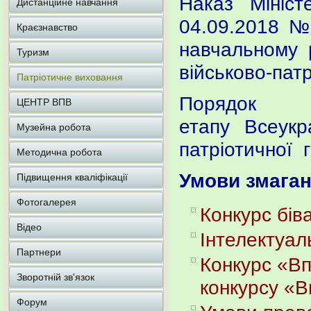
Наказ Мініст
Дистанційне навчання
04.09.2018 №
Краєзнавство
навчальному р
Туризм
військово-пат
Патріотичне виховання
Порядок 
ЦЕНТР ВПВ
етапу Всеукра
Музейна робота
патріотичної 
Методична робота
Умови змагань
Підвищення кваліфікації
Фотогалерея
Конкурс бів
Відео
Інтелектуал
Партнери
Конкурс «Вп
Зворотній зв'язок
конкурсу «В
Форум