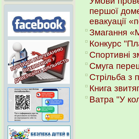
Умови прове
першої дом
евакуації «
Змагання «М
Конкурс "Пл
Спортивні з
Смуга пере
Стрільба з 
Книга звитя
Ватра "У кол